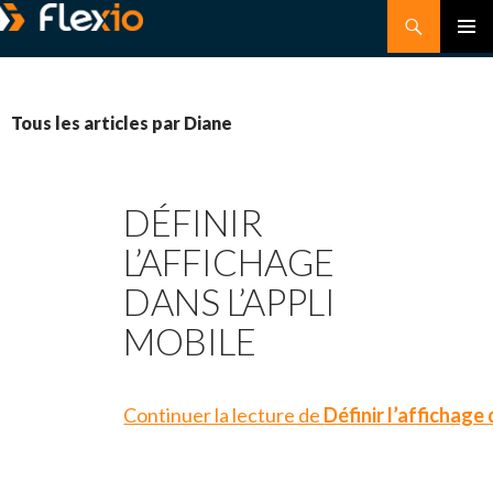
Recherche
MEN
ALLER
PRIN
AU
Tous les articles par Diane
CONTENU
DÉFINIR
L’AFFICHAGE
DANS L’APPLI
MOBILE
Continuer la lecture de
Définir l’affichage 