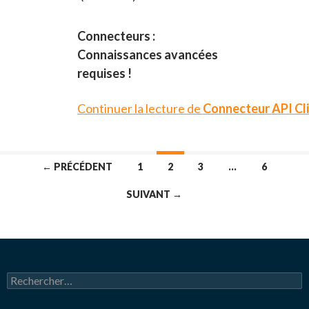
Connecteurs :
Connaissances avancées
requises !
Continuer la lecture de
Connecteur API Cl
← PRÉCÉDENT
1
2
3
…
6
SUIVANT →
R
e
c