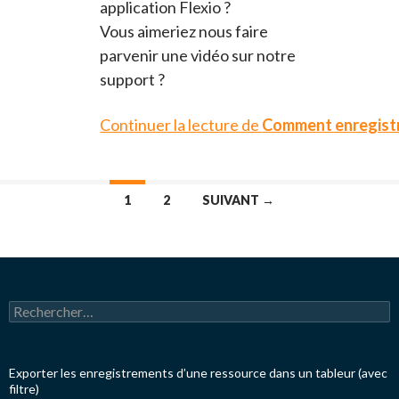
application Flexio ?
Vous aimeriez nous faire
parvenir une vidéo sur notre
support ?
Continuer la lecture de
Comment enregistre
1
2
SUIVANT →
R
e
c
h
e
Exporter les enregistrements d’une ressource dans un tableur (avec
r
filtre)